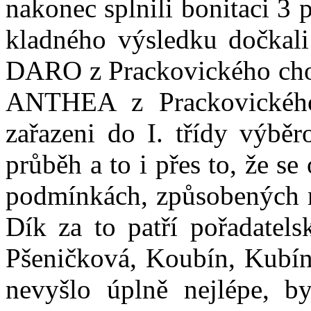
nakonec splnili bonitaci 3 p
kladného výsledku dočkal
DARO z Prackovického cho
ANTHEA z Prackovického 
zařazeni do I. třídy výbě
průběh a to i přes to, že s
podmínkách, způsobených 
Dík za to patří pořadatel
Pšeničková, Koubín, Kubín
nevyšlo úplně nejlépe, b