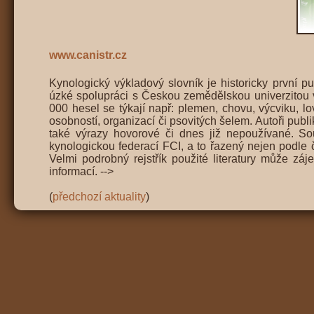
www.canistr.cz
Kynologický výkladový slovník je historicky první pu
úzké spolupráci s Českou zemědělskou univerzitou v
000 hesel se týkají např: plemen, chovu, výcviku, lovu
osobností, organizací či psovitých šelem. Autoři publ
také výrazy hovorové či dnes již nepoužívané. S
kynologickou federací FCI, a to řazený nejen podle 
Velmi podrobný rejstřík použité literatury může zá
informací. -->
(
předchozí aktuality
)