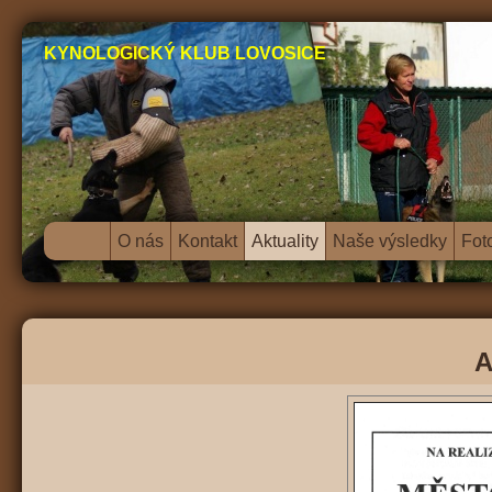
KYNOLOGICKÝ KLUB LOVOSICE
O nás
Kontakt
Aktuality
Naše výsledky
Fot
A