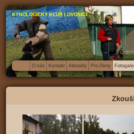
KYNOLOGICKÝ KLUB LOVOSICE
O nás
Kontakt
Aktuality
Pro členy
Fotogale
Zkoušk